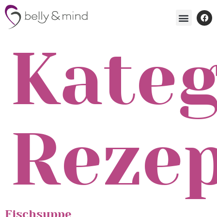
Kateg
Reze
Fischsuppe