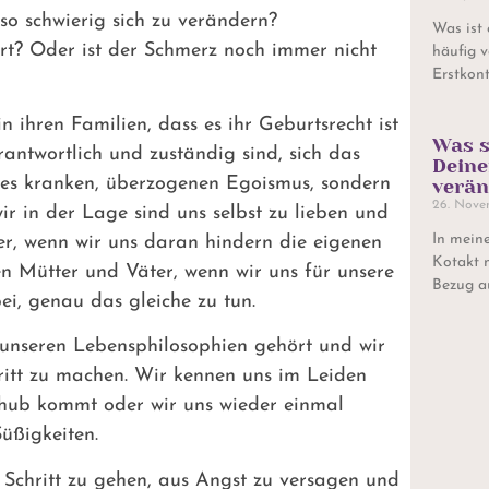
so schwierig sich zu verändern?
Was ist
dert? Oder ist der Schmerz noch immer nicht
häufig v
Erstkont
ihren Familien, dass es ihr Geburtsrecht ist
Was s
rantwortlich und zuständig sind, sich das
Dein
nes kranken, überzogenen Egoismus, sondern
verän
26. Nove
r in der Lage sind uns selbst zu lieben und
In meine
ser, wenn wir uns daran hindern die eigenen
Kotakt 
en Mütter und Väter, wenn wir uns für unsere
Bezug au
i, genau das gleiche zu tun.
u unseren Lebensphilosophien gehört und wir
hritt zu machen. Wir kennen uns im Leiden
chub kommt oder wir uns wieder einmal
üßigkeiten.
 Schritt zu gehen, aus Angst zu versagen und