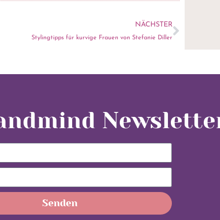
NÄCHSTER
Stylingtipps für kurvige Frauen von Stefanie Diller
yandmind Newslette
Senden