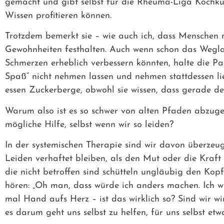
gemacht und gibt selbst für die Rheuma-Liga Kochkur
Wissen profitieren können.
Trotzdem bemerkt sie – wie auch ich, dass Menschen m
Gewohnheiten festhalten. Auch wenn schon das Wegla
Schmerzen erheblich verbessern könnten, halte die Pat
Spaß“ nicht nehmen lassen und nehmen stattdessen l
essen Zuckerberge, obwohl sie wissen, dass gerade der
Warum also ist es so schwer von alten Pfaden abzuge
mögliche Hilfe, selbst wenn wir so leiden?
In der systemischen Therapie sind wir davon überzeug
Leiden verhaftet bleiben, als den Mut oder die Kraf
die nicht betroffen sind schütteln ungläubig den Kop
hören: „Oh man, dass würde ich anders machen. Ich w
mal Hand aufs Herz – ist das wirklich so? Sind wir w
es darum geht uns selbst zu helfen, für uns selbst etw