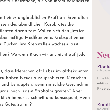
se für Betroffene, die von ihrem besonderen
it einer unglaublichen Kraft an ihren alten
ssen des abendlichen Käsebrotes die
ienten daran fest. Wollen sich den „letzten
ieber heftige Medikamente. Krebspatienten
 Zucker ihre Krebszellen wachsen lässt.
Neu
hen? Warum stürzen wir uns nicht auf jede
Fisch
t, dass Menschen oft lieber im altbekannten
4. Novem
t zu haben Neues auszuprobieren. Menschen
Eine Pfa
erhitzen
f und behaupten, wenn sie solche Geschichten
Knoblau
ürde nach jedem Strohalm greifen.“ Aber
irklich immer so schnell und konsequent, wenn
Emoti
as Gutes zu tun?
20. April